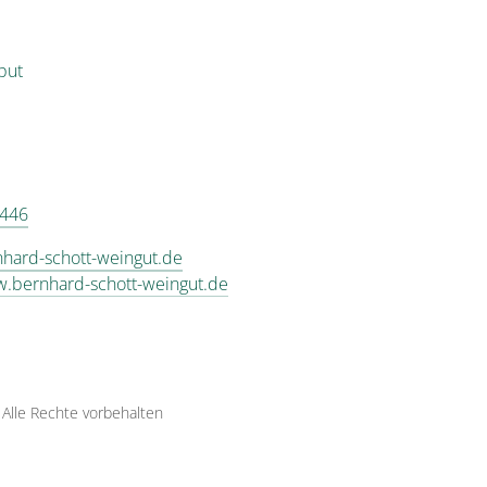
put
 446
hard-schott-weingut.de
w.bernhard-schott-weingut.de
·
Alle Rechte vorbehalten