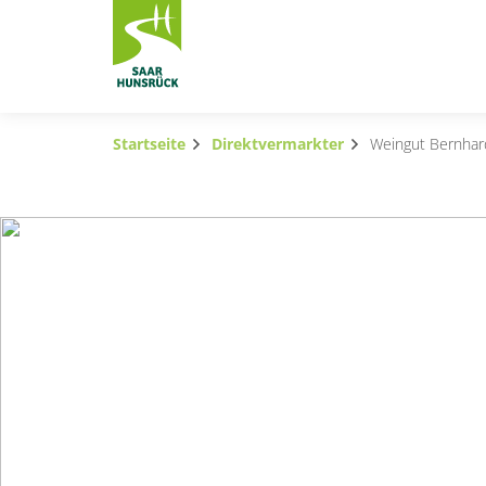
Zum Hauptinhalt springen
Startseite
Direktvermarkter
Weingut Bernhar
Subnavigation umschalten
Subnavigation umschalten
Subnavigation umschalten
Subnavigation umschalten
Subnavigation umschalten
Subnavigation umschalten