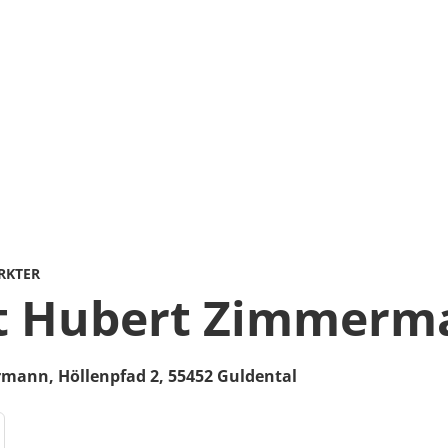
RKTER
t Hubert Zimmerm
ermann,
Höllenpfad 2,
55452
Guldental