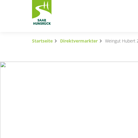
Zum Hauptinhalt springen
Startseite
Direktvermarkter
Weingut Hubert
Subnavigation umschalten
Subnavigation umschalten
Subnavigation umschalten
Subnavigation umschalten
Subnavigation umschalten
Subnavigation umschalten