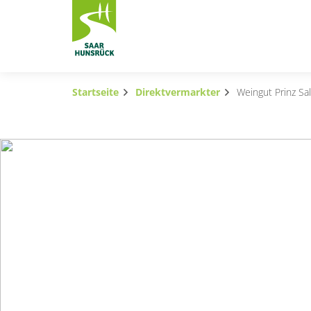
Zum Hauptinhalt springen
Startseite
Direktvermarkter
Weingut Prinz Sa
Subnavigation umschalten
Subnavigation umschalten
Subnavigation umschalten
Subnavigation umschalten
Subnavigation umschalten
Subnavigation umschalten