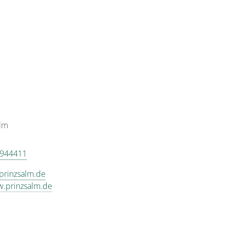
alm
 944411
prinzsalm.de
w.prinzsalm.de