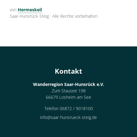
von
Hermeskeil
Saar-Hunsrück-Steig
·
Alle Rechte vorbehalten
Kontakt
Wanderregion Saar-Hunsrück e.V.
Zum Stausee 198
66679 Losheim am See
Telefon 06872 / 9018100
info@saar-hunsrueck-steig.de