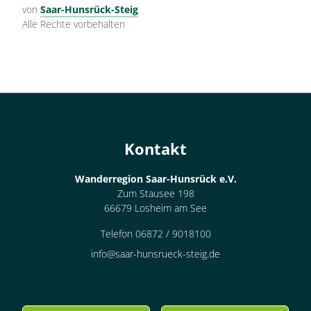
von
Saar-Hunsrück-Steig
Alle Rechte vorbehalten
Kontakt
Wanderregion Saar-Hunsrück e.V.
Zum Stausee 198
66679 Losheim am See
Telefon 06872 / 9018100
info@saar-hunsrueck-steig.de