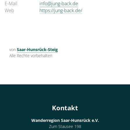
E-Mail
info@jung-back.de
Web
https://jung-back.de/
von
Saar-Hunsrück-Steig
Alle Rechte vorbehalten
Kontakt
Wanderregion Saar-Hunsrück e.V.
Zum Stausee 198