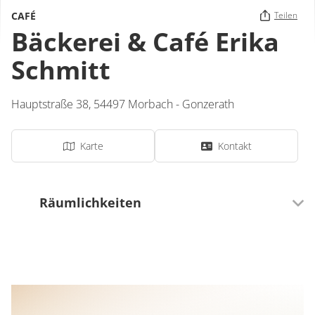
CAFÉ
Teilen
Bäckerei & Café Erika
Schmitt
Hauptstraße 38,
54497
Morbach - Gonzerath
Karte
Kontakt
Räumlichkeiten
30 Sitzplätze (innen)
0 Sitzplätze (außen)