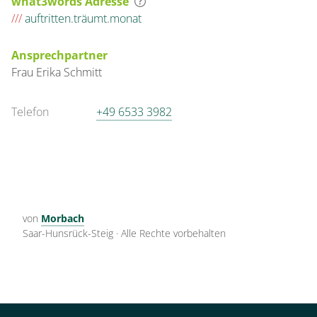
what3words Adresse
///
auftritten.träumt.monat
Ansprechpartner
Frau
Erika
Schmitt
Telefon
+49 6533 3982
von
Morbach
Saar-Hunsrück-Steig
·
Alle Rechte vorbehalten