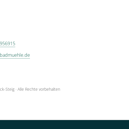
 956915
dbadmuehle.de
ck-Steig
·
Alle Rechte vorbehalten