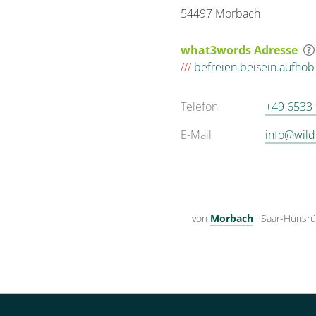
54497 Morbach
what3words Adresse
///
befreien.beisein.aufhob
Telefon
+49 6533
E-Mail
info@wil
von
Morbach
·
Saar-Hunsrü