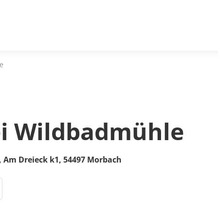
le
i Wildbadmühle
,
Am Dreieck k1
,
54497
Morbach