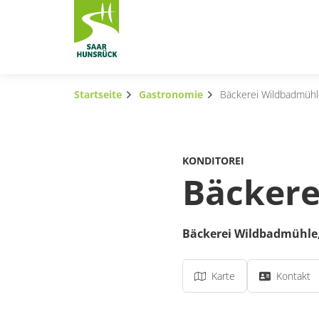
Zum Hauptinhalt springen
Startseite
Gastronomie
Bäckerei Wildbadmüh
Subnavigation umschalten
Subnavigation umschalten
KONDITOREI
Subnavigation umschalten
Bäckere
Subnavigation umschalten
Bäckerei Wildbadmühle
Subnavigation umschalten
Subnavigation umschalten
Karte
Kontakt