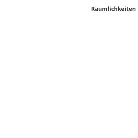
Räumlichkeiten
0 Sitzplätze (innen)
0 Sitzplätze (außen)