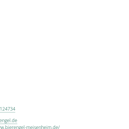
 124734
rengel.de
ww.bierengel-meisenheim.de/