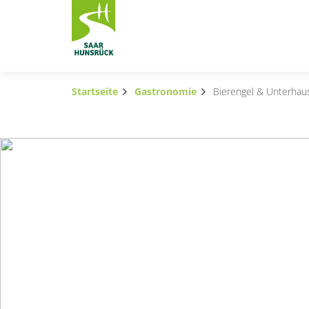
Zum Hauptinhalt springen
Startseite
Gastronomie
Bierengel & Unterhau
Subnavigation umschalten
Subnavigation umschalten
Subnavigation umschalten
Subnavigation umschalten
Subnavigation umschalten
Subnavigation umschalten