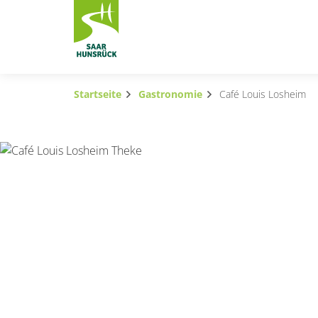
Zum Hauptinhalt springen
Startseite
Gastronomie
Café Louis Losheim
Subnavigation umschalten
Subnavigation umschalten
Subnavigation umschalten
Subnavigation umschalten
Subnavigation umschalten
Subnavigation umschalten