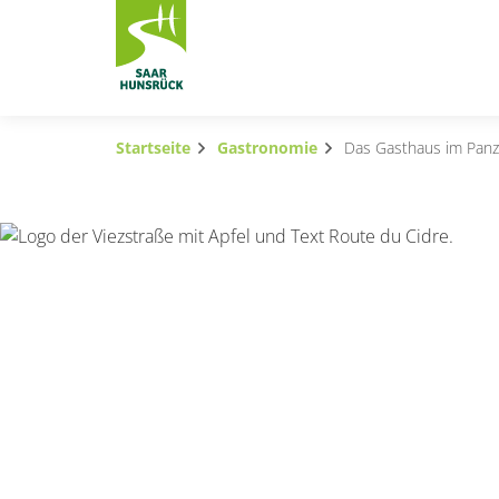
Zum Hauptinhalt springen
Startseite
Gastronomie
Das Gasthaus im Pan
Subnavigation umschalten
Subnavigation umschalten
Subnavigation umschalten
Subnavigation umschalten
Subnavigation umschalten
Subnavigation umschalten