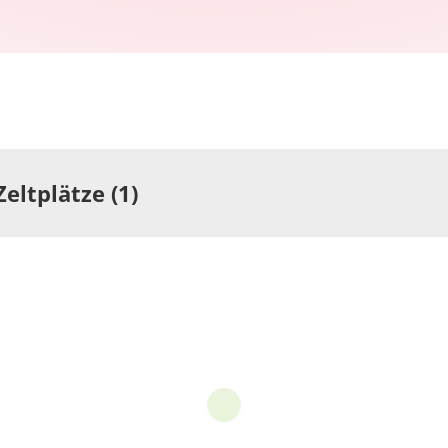
Zeltplätze (1)
latz
lplatz am Panzbruch
.00
Untergrund: teilweise befestigt