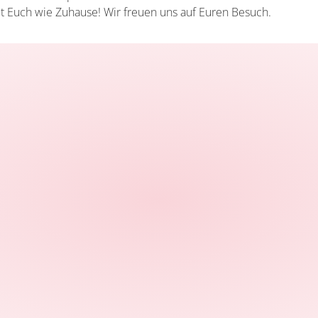
t Euch wie Zuhause! Wir freuen uns auf Euren Besuch.