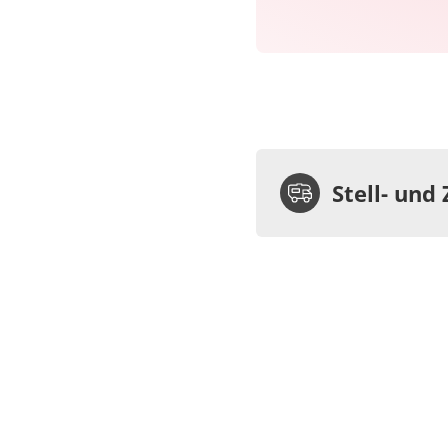
Stell- und 
Standp
Stel
ab
€20