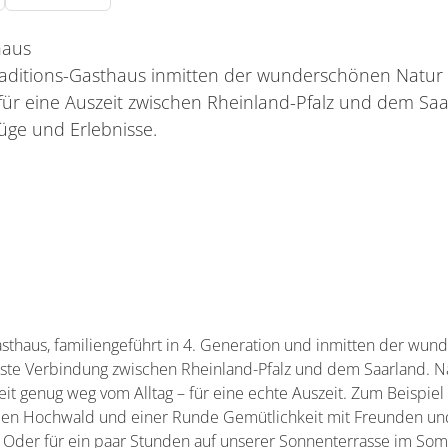
haus
Traditions-Gasthaus inmitten der wunderschönen Natu
 für eine Auszeit zwischen Rheinland-Pfalz und dem Saa
üge und Erlebnisse.
rservice?
d angeboten
kaufstand
asthaus, familiengeführt in 4. Generation und inmitten der wu
ste Verbindung zwischen Rheinland-Pfalz und dem Saarland. N
t genug weg vom Alltag – für eine echte Auszeit. Zum Beispie
den Hochwald und einer Runde Gemütlichkeit mit Freunden und
 Oder für ein paar Stunden auf unserer Sonnenterrasse im So