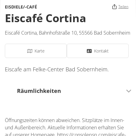
EISDIELE/-CAFÉ
Teilen
Eiscafé Cortina
Eiscafé Cortina,
Bahnhofstraße 10,
55566
Bad Sobernheim
Karte
Kontakt
Eiscafe am Felke-Center Bad Sobernheim.
Räumlichkeiten
0 Sitzplätze (innen)
Öffnungszeiten können abweichen. Sitzplätze im Innen-
0 Sitzplätze (außen)
und Außenbereich. Aktuelle Informationen erhalten Sie
auf unserer Homepage. https://consolepsp.com/eiscafe-