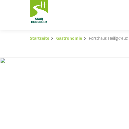
Zum Hauptinhalt springen
Startseite
Gastronomie
Forsthaus Heiligkreuz
Subnavigation umschalten
Subnavigation umschalten
Subnavigation umschalten
Subnavigation umschalten
Subnavigation umschalten
Subnavigation umschalten