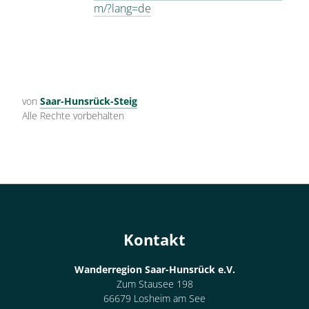
m/?lang=de
von
Saar-Hunsrück-Steig
Alle Rechte vorbehalten
Kontakt
Wanderregion Saar-Hunsrück e.V.
Zum Stausee 198
66679 Losheim am See