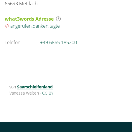
66693 Mettlach
what3words Adresse
///
angerufen.danken.tagte
Telefon
+49 6865 185200
von
Saarschleifenland
Vanessa Weiten
·
CC BY