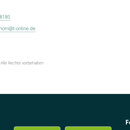
 8180
horn@t-online.de
·
Alle Rechte vorbehalten
F