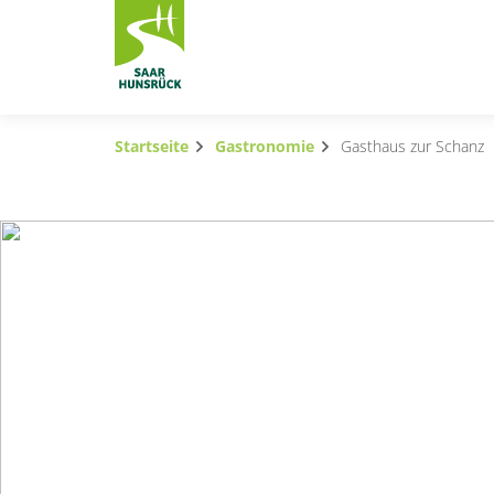
Zum Hauptinhalt springen
Startseite
Gastronomie
Gasthaus zur Schanz
Subnavigation umschalten
Subnavigation umschalten
Subnavigation umschalten
Subnavigation umschalten
Subnavigation umschalten
Subnavigation umschalten