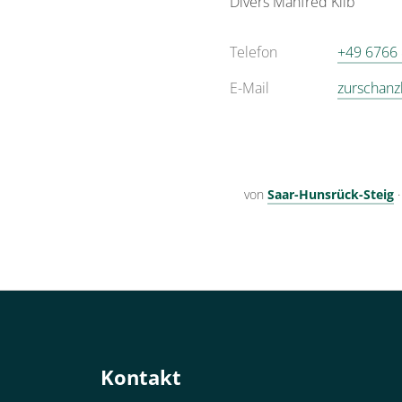
Divers
Manfred
Kilb
Telefon
+49 6766
E-Mail
zurschanz
von
Saar-Hunsrück-Steig
Kontakt