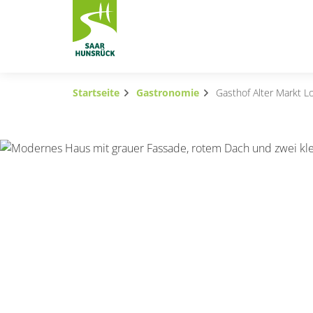
Zum Hauptinhalt springen
Startseite
Gastronomie
Gasthof Alter Markt 
Subnavigation umschalten
Subnavigation umschalten
Subnavigation umschalten
Subnavigation umschalten
Subnavigation umschalten
Subnavigation umschalten