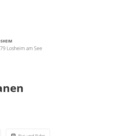
OSHEIM
6679 Losheim am See
lanen
Bus und Bahn