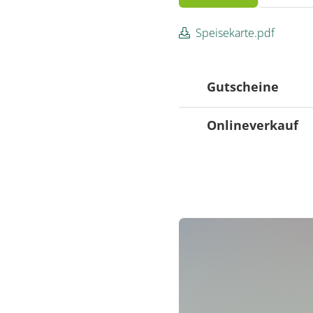
Speisekarte.pdf
Gutscheine
Onlineverkauf
Gutscheine
Gutscheinverkauf wi
Onlineverkauf
Onlineverkauf wird n