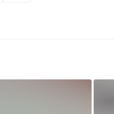
rd angeboten
icht angeboten