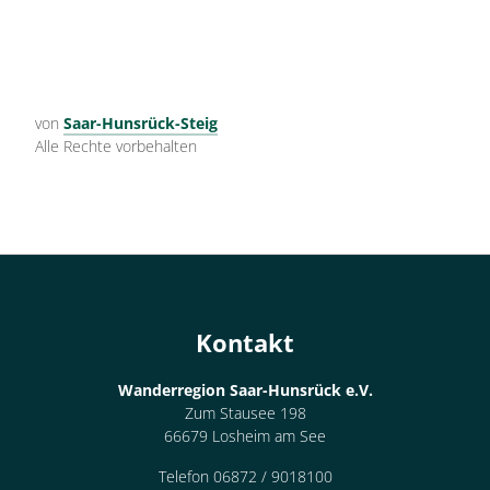
von
Saar-Hunsrück-Steig
Alle Rechte vorbehalten
Kontakt
Wanderregion Saar-Hunsrück e.V.
Zum Stausee 198
66679 Losheim am See
Telefon 06872 / 9018100