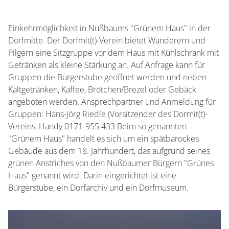
0 Sitzplätze (innen)
Einkehrmöglichkeit in Nußbaums "Grünem Haus" in der
0 Sitzplätze (außen)
Dorfmitte. Der Dorfmit(t)-Verein bietet Wanderern und
Pilgern eine Sitzgruppe vor dem Haus mit Kühlschrank mit
Getränken als kleine Stärkung an. Auf Anfrage kann für
Gruppen die Bürgerstube geöffnet werden und neben
Kaltgetränken, Kaffee, Brötchen/Brezel oder Gebäck
angeboten werden. Ansprechpartner und Anmeldung für
Gruppen: Hans-Jörg Riedle (Vorsitzender des Dormit(t)-
Vereins, Handy 0171-955 433 Beim so genannten
"Grünem Haus" handelt es sich um ein spätbarockes
Gebäude aus dem 18. Jahrhundert, das aufgrund seines
grünen Anstriches von den Nußbaumer Bürgern "Grünes
Haus" genannt wird. Darin eingerichtet ist eine
Bürgerstube, ein Dorfarchiv und ein Dorfmuseum.