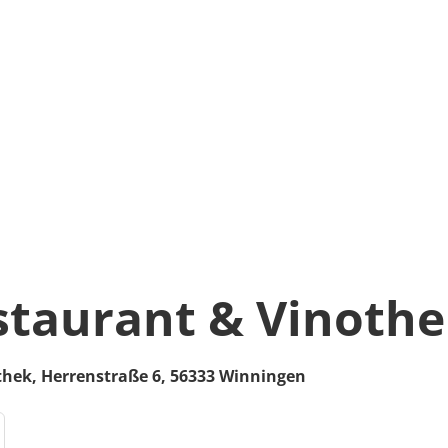
staurant & Vinoth
thek,
Herrenstraße 6,
56333
Winningen