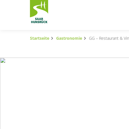
Zum Hauptinhalt springen
Startseite
Gastronomie
GG – Restaurant & Vi
Subnavigation umschalten
Subnavigation umschalten
Subnavigation umschalten
Subnavigation umschalten
Subnavigation umschalten
Subnavigation umschalten