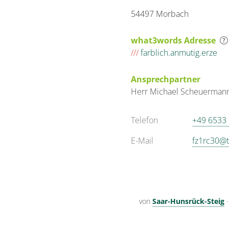
54497 Morbach
what3words Adresse
///
farblich.anmutig.erze
Ansprechpartner
Herr
Michael
Scheuerman
Telefon
+49 6533
E-Mail
fz1rc30@t
von
Saar-Hunsrück-Steig