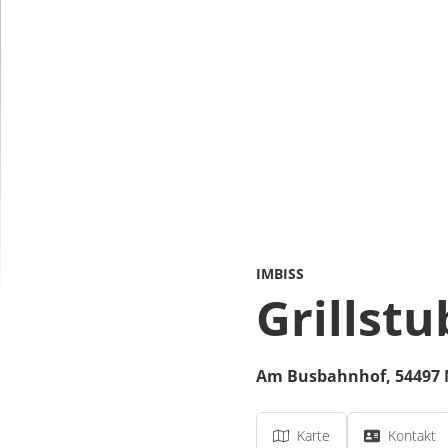
IMBISS
Grillstu
Am Busbahnhof
,
54497
Karte
Kontakt