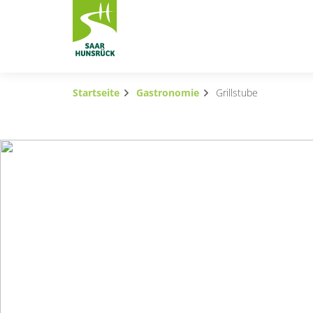
Zum Hauptinhalt springen
Startseite
Gastronomie
Grillstube
Subnavigation umschalten
Subnavigation umschalten
Subnavigation umschalten
Subnavigation umschalten
Subnavigation umschalten
Subnavigation umschalten