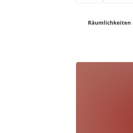
Räumlichkeiten
0 Sitzplätze (innen)
0 Sitzplätze (außen)