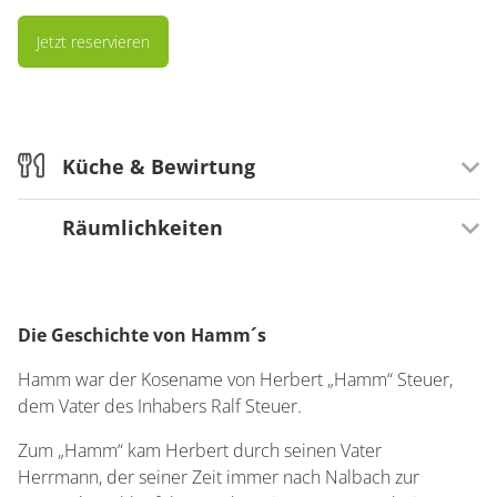
Jetzt reservieren
Küche & Bewirtung
Räumlichkeiten
Mahlzeiten
Abendessen
Räumlichkeiten
Küchenstil
Hunde willkommen
Die Geschichte von Hamm´s
Regional
Gutbürgerlich
Hamm war der Kosename von Herbert „Hamm“ Steuer,
dem Vater des Inhabers Ralf Steuer.
Speisekarte
Zum „Hamm“ kam Herbert durch seinen Vater
Fischspezialitäten
Herrmann, der seiner Zeit immer nach Nalbach zur