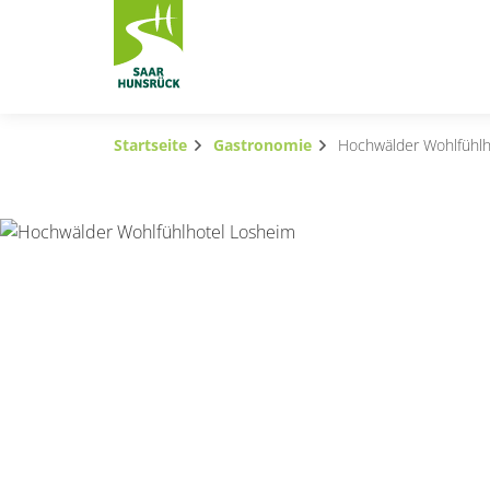
Zum Hauptinhalt springen
Startseite
Gastronomie
Hochwälder Wohlfühlh
Subnavigation umschalten
Subnavigation umschalten
Subnavigation umschalten
Subnavigation umschalten
Subnavigation umschalten
Subnavigation umschalten