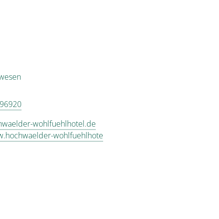
ewesen
 96920
waelder-wohlfuehlhotel.de
w.hochwaelder-wohlfuehlhote