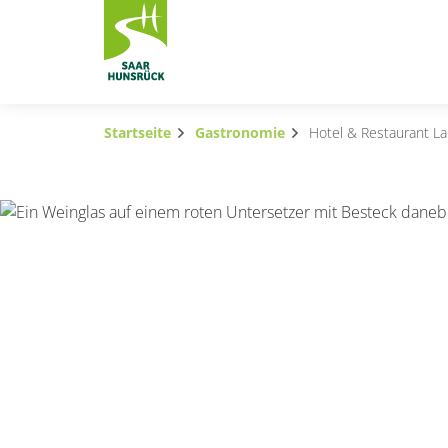
Zum Hauptinhalt springen
Startseite
Gastronomie
Hotel & Restaurant L
Subnavigation umschalten
Subnavigation umschalten
Subnavigation umschalten
Subnavigation umschalten
Subnavigation umschalten
Subnavigation umschalten