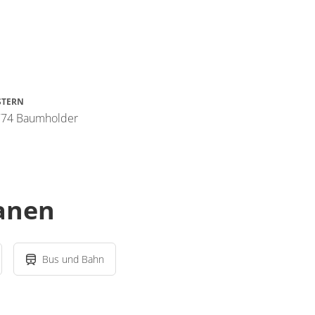
STERN
5774 Baumholder
lanen
Bus und Bahn