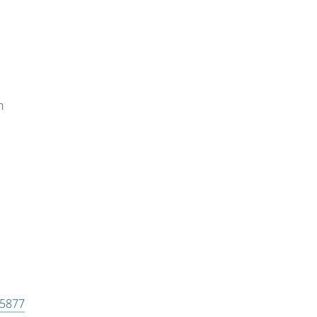
n
 5877