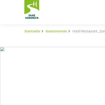
Zum Hauptinhalt springen
Startseite
Gastronomie
Hotel-Restaurant „Zu
Subnavigation umschalten
Subnavigation umschalten
Subnavigation umschalten
Subnavigation umschalten
Subnavigation umschalten
Subnavigation umschalten