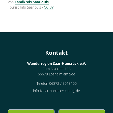
von
Landkreis Saarlouis
Tourist Info Saarlouis
·
CC BY
Kontakt
Wanderregion Saar-Hunsrück e.V.
Zum Stausee 198
66679 Losheim am See
Telefon 06872 / 9018100
info@saar-hunsrueck-steig.de