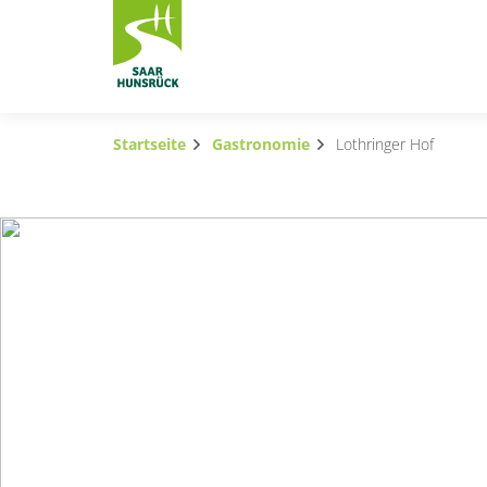
Zum Hauptinhalt springen
Startseite
Gastronomie
Lothringer Hof
Subnavigation umschalten
Subnavigation umschalten
Subnavigation umschalten
Subnavigation umschalten
Subnavigation umschalten
Subnavigation umschalten