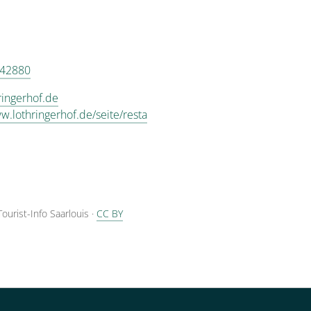
 42880
ringerhof.de
w.lothringerhof.de/seite/resta
Tourist-Info Saarlouis
·
CC BY