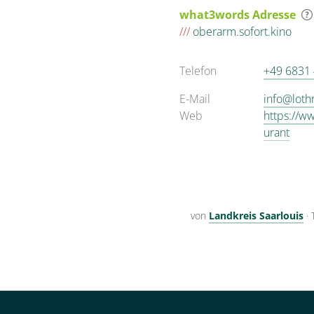
what3words Adresse
///
oberarm.sofort.kino
Telefon
+49 6831
E-Mail
info@loth
Web
https://ww
urant
von
Landkreis Saarlouis
·