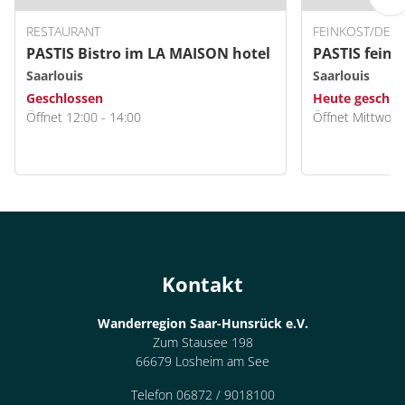
RESTAURANT
FEINKOST/DEL
PASTIS Bistro im LA MAISON hotel
PASTIS feink
Saarlouis
Saarlouis
Geschlossen
Heute geschlo
Öffnet 12:00 - 14:00
Öffnet Mittwoch
Kontakt
Wanderregion Saar-Hunsrück e.V.
Zum Stausee 198
66679 Losheim am See
Telefon 06872 / 9018100