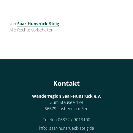
von
Saar-Hunsrück-Steig
Alle Rechte vorbehalten
Kontakt
Wanderregion Saar-Hunsrück e.V.
Zum Stausee 198
66679 Losheim am See
Telefon 06872 / 9018100
info@saar-hunsrueck-steig.de