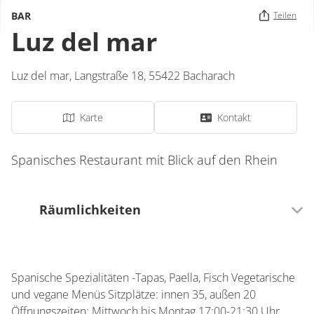
BAR
Teilen
Luz del mar
Luz del mar,
Langstraße 18,
55422
Bacharach
Karte
Kontakt
Spanisches Restaurant mit Blick auf den Rhein
Räumlichkeiten
0 Sitzplätze (innen)
Spanische Spezialitäten -Tapas, Paella, Fisch Vegetarische
0 Sitzplätze (außen)
und vegane Menüs Sitzplätze: innen 35, außen 20
Öffnungszeiten: Mittwoch bis Montag 17:00-21:30 Uhr