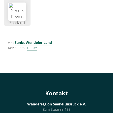
von
Sankt Wendeler Land
Kevin Ehm
·
CC BY
Kontakt
Wanderregion Saar-Hunsrück e.V.
Zum Stausee 198