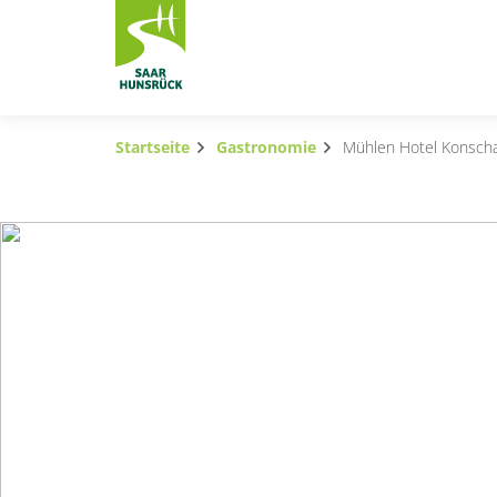
Zum Hauptinhalt springen
Startseite
Gastronomie
Mühlen Hotel Konsch
Subnavigation umschalten
Subnavigation umschalten
Subnavigation umschalten
Subnavigation umschalten
Subnavigation umschalten
Subnavigation umschalten