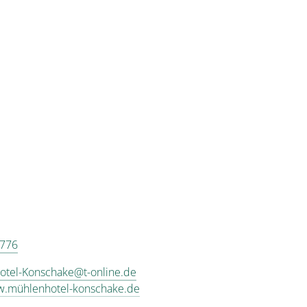
 776
tel-Konschake@t-online.de
w.mühlenhotel-konschake.de