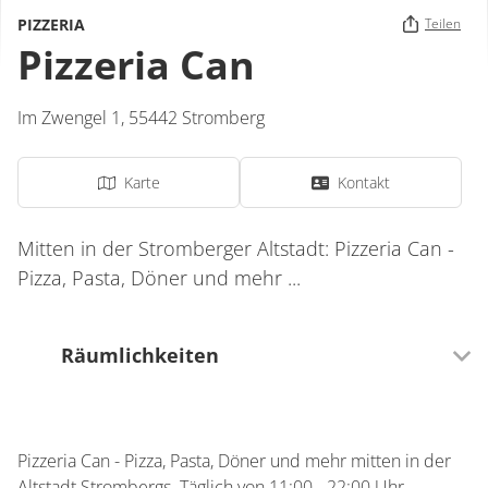
PIZZERIA
Teilen
Pizzeria Can
Im Zwengel 1,
55442
Stromberg
Karte
Kontakt
Mitten in der Stromberger Altstadt: Pizzeria Can -
Pizza, Pasta, Döner und mehr ...
Räumlichkeiten
20 Sitzplätze (innen)
Pizzeria Can - Pizza, Pasta, Döner und mehr mitten in der
0 Sitzplätze (außen)
Altstadt Strombergs. Täglich von 11:00 - 22:00 Uhr