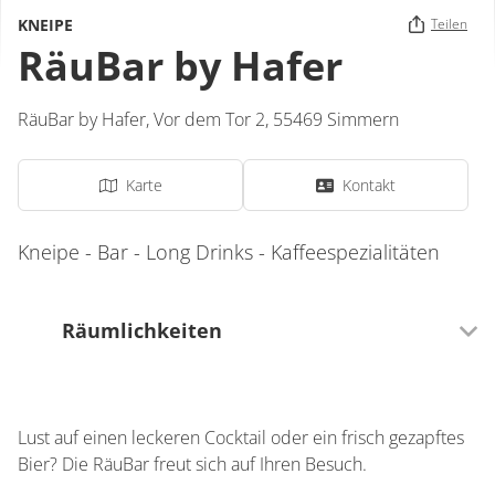
KNEIPE
Teilen
RäuBar by Hafer
RäuBar by Hafer,
Vor dem Tor 2,
55469
Simmern
Karte
Kontakt
Kneipe - Bar - Long Drinks - Kaffeespezialitäten
Räumlichkeiten
0 Sitzplätze (innen)
Lust auf einen leckeren Cocktail oder ein frisch gezapftes
0 Sitzplätze (außen)
Bier? Die RäuBar freut sich auf Ihren Besuch.