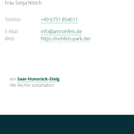
Frau
Sonja
Nitsch
Telefon
+49 6751 854611
E-Mail
info@amnohfels.de
Web
https://nohfels-park.de/
von
Saar-Hunsrück-Steig
Alle Rechte vorbehalten