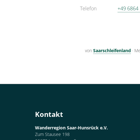
Telefon
+49 6864
von
Saarschleifenland
·
Me
Kontakt
Wanderregion Saar-Hunsrück e.V.
Zum Stausee 198