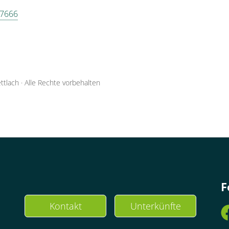
 7666
ttlach
·
Alle Rechte vorbehalten
F
Kontakt
Unterkünfte