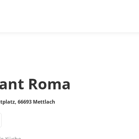
rant Roma
tplatz
,
66693
Mettlach