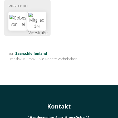
MITGLIED BEI
von
Saarschleifenland
Franziskus Frank
·
Alle Rechte vorbehalten
Kontakt
Wanderregion Saar-Hunsrück e.V.