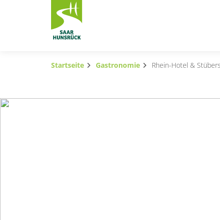
Zum Hauptinhalt springen
Startseite
Gastronomie
Rhein-Hotel & Stüber
Subnavigation umschalten
Subnavigation umschalten
Subnavigation umschalten
Subnavigation umschalten
Subnavigation umschalten
Subnavigation umschalten