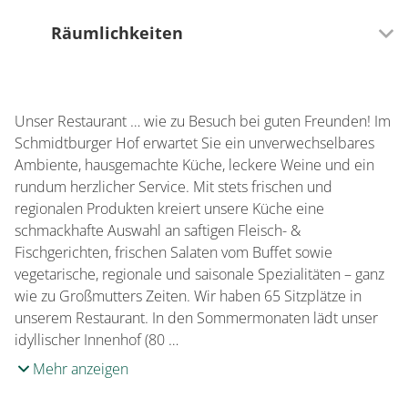
Räumlichkeiten
65 Sitzplätze (innen)
Unser Restaurant … wie zu Besuch bei guten Freunden! Im
80 Sitzplätze (außen)
Schmidtburger Hof erwartet Sie ein unverwechselbares
Ambiente, hausgemachte Küche, leckere Weine und ein
rundum herzlicher Service. Mit stets frischen und
regionalen Produkten kreiert unsere Küche eine
schmackhafte Auswahl an saftigen Fleisch- &
Fischgerichten, frischen Salaten vom Buffet sowie
vegetarische, regionale und saisonale Spezialitäten – ganz
wie zu Großmutters Zeiten. Wir haben 65 Sitzplätze in
unserem Restaurant. In den Sommermonaten lädt unser
idyllischer Innenhof (80 …
Mehr anzeigen