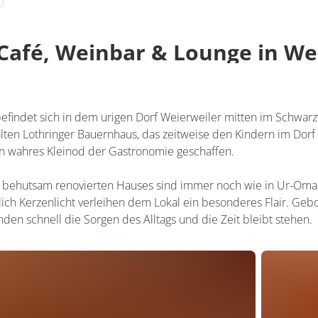
Café, Weinbar & Lounge in We
befindet sich in dem urigen Dorf Weierweiler mitten im Schwa
lten Lothringer Bauernhaus, das zeitweise den Kindern im Dorf 
n wahres Kleinod der Gastronomie geschaffen.
behutsam renovierten Hauses sind immer noch wie in Ur-Omas 
lich Kerzenlicht verleihen dem Lokal ein besonderes Flair. Geb
den schnell die Sorgen des Alltags und die Zeit bleibt stehen.