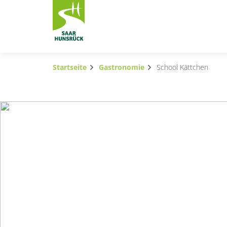
Zum Hauptinhalt springen
Startseite
Gastronomie
School Kättchen
Subnavigation umschalten
Subnavigation umschalten
Subnavigation umschalten
Subnavigation umschalten
Subnavigation umschalten
Subnavigation umschalten