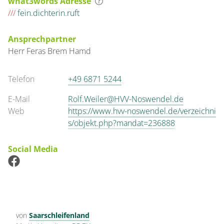
what3words Adresse
///
fein.dichterin.ruft
Ansprechpartner
Herr
Feras
Brem Hamd
Telefon
+49 6871 5244
E-Mail
Rolf.Weiler@HVV-Noswendel.de
Web
https://www.hvv-noswendel.de/verzeichni
s/objekt.php?mandat=236888
Social Media
von
Saarschleifenland