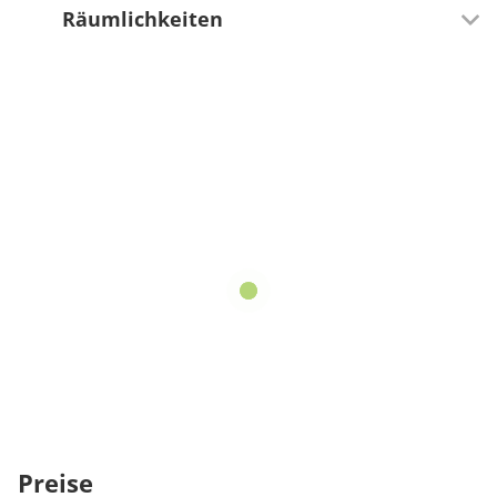
Räumlichkeiten
20 Sitzplätze (innen)
30 Sitzplätze (außen)
Preise