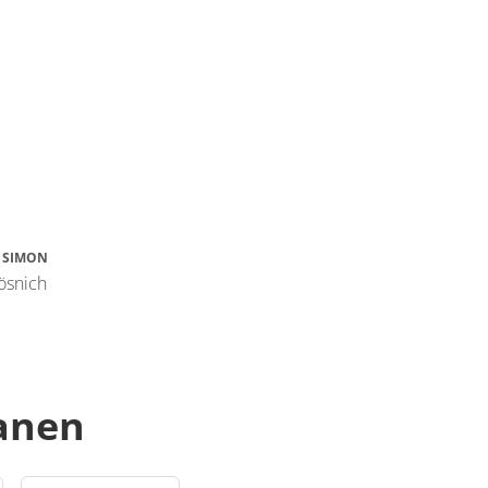
 SIMON
ösnich
lanen