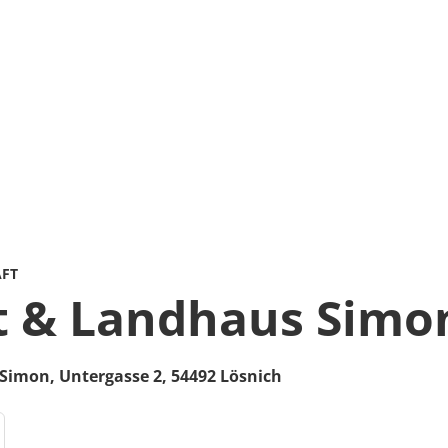
AFT
 & Landhaus Simo
 Simon,
Untergasse 2,
54492
Lösnich