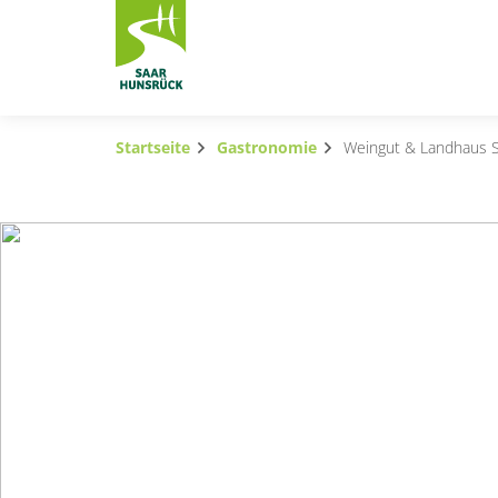
Zum Hauptinhalt springen
Startseite
Gastronomie
Weingut & Landhaus 
Subnavigation umschalten
Subnavigation umschalten
Subnavigation umschalten
Subnavigation umschalten
Subnavigation umschalten
Subnavigation umschalten