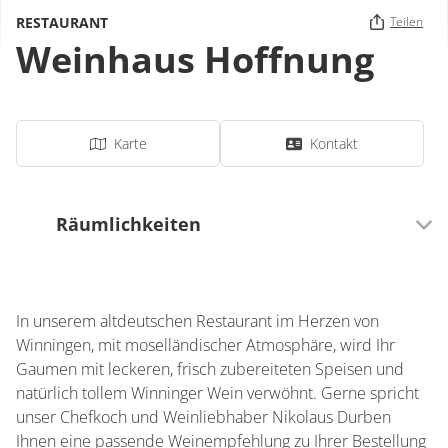
RESTAURANT
Teilen
Weinhaus Hoffnung
Karte
Kontakt
Räumlichkeiten
50 Sitzplätze (innen)
In unserem altdeutschen Restaurant im Herzen von
0 Sitzplätze (außen)
Winningen, mit moselländischer Atmosphäre, wird Ihr
Gaumen mit leckeren, frisch zubereiteten Speisen und
natürlich tollem Winninger Wein verwöhnt. Gerne spricht
unser Chefkoch und Weinliebhaber Nikolaus Durben
Ihnen eine passende Weinempfehlung zu Ihrer Bestellung