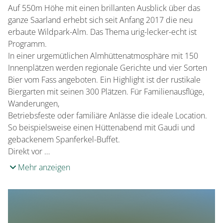
Mehr als 100 Personen
Auf 550m Höhe mit einen brillanten Ausblick über das
51 - 100 Personen
ganze Saarland erhebt sich seit Anfang 2017 die neu
25 - 50 Personen
erbaute Wildpark-Alm. Das Thema urig-lecker-echt ist
Programm.
In einer urgemütlichen Almhüttenatmosphäre mit 150
Reisegruppen
Innenplätzen werden regionale Gerichte und vier Sorten
Reisegruppen willkommen
Bier vom Fass angeboten. Ein Highlight ist der rustikale
Biergarten mit seinen 300 Plätzen. Für Familienausflüge,
Wanderungen,
Betriebsfeste oder familiäre Anlässe die ideale Location.
So beispielsweise einen Hüttenabend mit Gaudi und
gebackenem Spanferkel-Buffet.
Direkt vor …
Mehr anzeigen