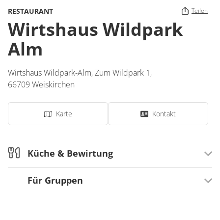
RESTAURANT
Teilen
Wirtshaus Wildpark
Alm
Wirtshaus Wildpark-Alm,
Zum Wildpark 1,
66709
Weiskirchen
Karte
Kontakt
Küche & Bewirtung
Für Gruppen
Küchenstil
Gutbürgerlich
Geeignete Gruppengrößen