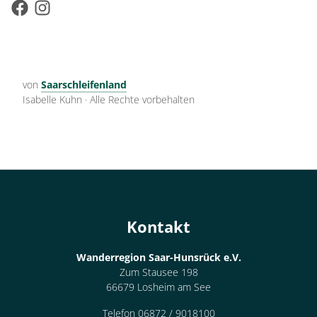
von
Saarschleifenland
Isabelle Kuhn
·
Alle Rechte vorbehalten
Kontakt
Wanderregion Saar-Hunsrück e.V.
Zum Stausee 198
66679 Losheim am See
Telefon 06872 / 9018100