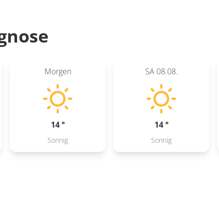
gnose
Morgen
SA
08.08.
14 °
14 °
Sonnig
Sonnig