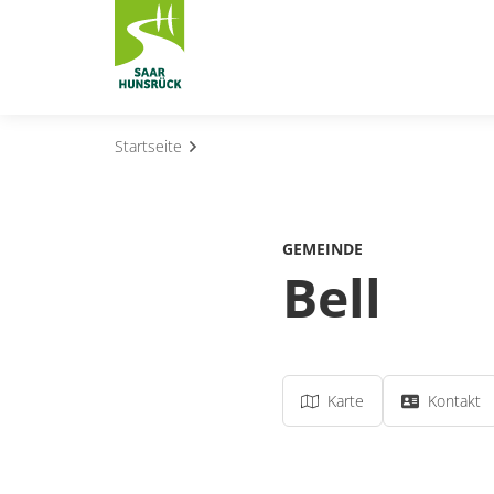
Zum Hauptinhalt springen
Startseite
Subnavigation umschalten
Subnavigation umschalten
GEMEINDE
Subnavigation umschalten
Bell
Subnavigation umschalten
Subnavigation umschalten
Karte
Kontakt
Subnavigation umschalten