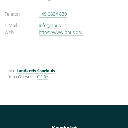
Telefon
+49 6834 830
E-Mail
info@bous.de
Web
https://www.bous.de/
von
Landkreis Saarlouis
Irina Glaesner
·
CC BY