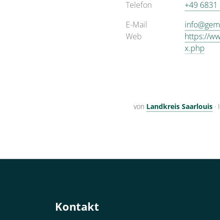
Telefon
+49 6831
E-Mail
info@gem
Web
https://w
x.php
von
Landkreis Saarlouis
·
Kontakt