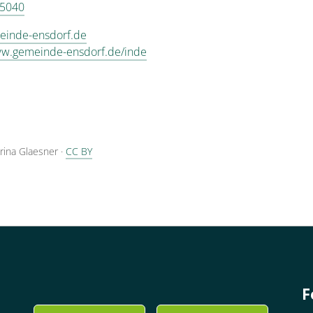
 5040
einde-ensdorf.de
ww.gemeinde-ensdorf.de/inde
Irina Glaesner
·
CC BY
F