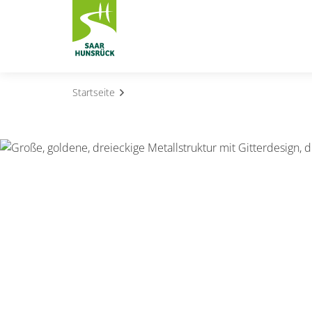
Zum Hauptinhalt springen
Startseite
Subnavigation umschalten
Subnavigation umschalten
Subnavigation umschalten
Subnavigation umschalten
Subnavigation umschalten
Subnavigation umschalten