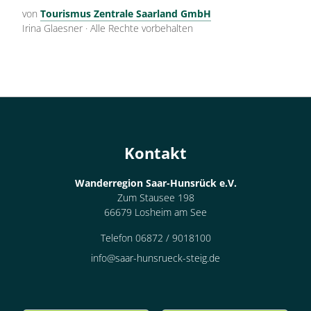
von
Tourismus Zentrale Saarland GmbH
Irina Glaesner
·
Alle Rechte vorbehalten
Kontakt
Wanderregion Saar-Hunsrück e.V.
Zum Stausee 198
66679 Losheim am See
Telefon 06872 / 9018100
info@saar-hunsrueck-steig.de