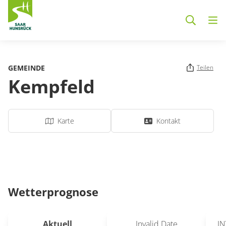
Zum Hauptinhalt springen
GEMEINDE
Teilen
Kempfeld
Karte
Kontakt
Wetterprognose
Aktuell
Invalid Date
IN