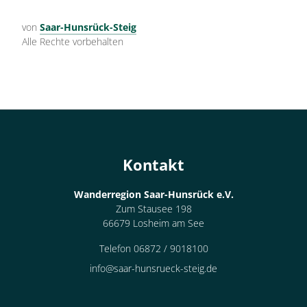
von
Saar-Hunsrück-Steig
Alle Rechte vorbehalten
Kontakt
Wanderregion Saar-Hunsrück e.V.
Zum Stausee 198
66679 Losheim am See
Telefon 06872 / 9018100
info@saar-hunsrueck-steig.de