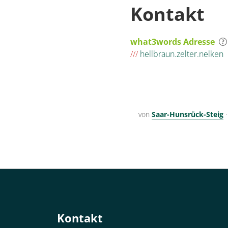
Kontakt
what3words Adresse
///
hellbraun.zelter.nelken
von
Saar-Hunsrück-Steig
Kontakt