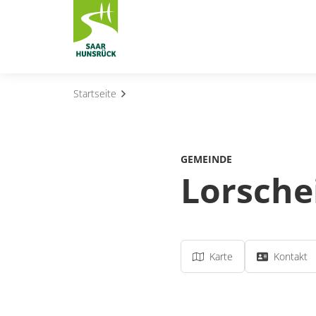
Zum Hauptinhalt springen
Startseite
Subnavigation umschalten
Subnavigation umschalten
GEMEINDE
Subnavigation umschalten
Lorsche
Subnavigation umschalten
Subnavigation umschalten
Karte
Kontakt
Subnavigation umschalten